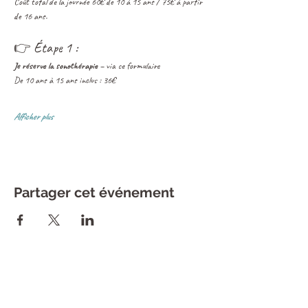
Coût total de la journée 60€ de 10 à 15 ans / 75€ à partir 
de 16 ans.
👉 Étape 1 :
Je réserve la sonothérapie – 
via ce formulaire
De 10 ans à 15 ans inclus : 36€
Afficher plus
Partager cet événement
CONTACT
L'Atelier du Bien Etre