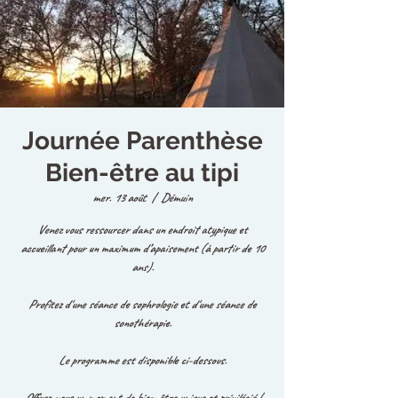
Journée Parenthèse
Bien-être au tipi
mer. 13 août
  |  
Démuin
Venez vous ressourcer dans un endroit atypique et
accueillant pour un maximum d’apaisement (à partir de 10
ans).
Profitez d'une séance de sophrologie et d'une séance de
sonothérapie.
Le programme est disponible ci-dessous.
Offrez-vous un moment de bien-être unique et privilégié !