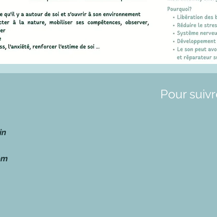
Pour suivr
in
om