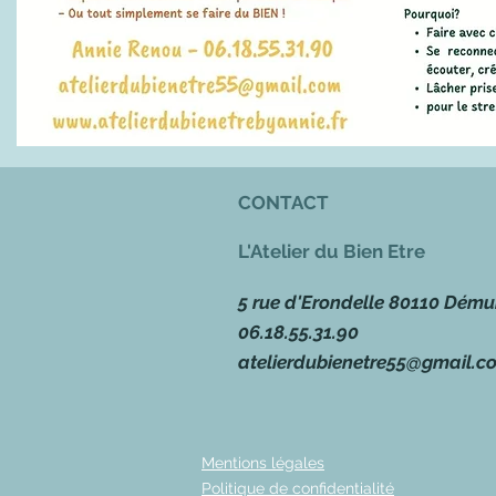
CONTACT
L'Atelier du Bien Etre
5 rue d'Erondelle 80110 Dému
06.18.55.31.90
atelierdubienetre55@gmail.c
Mentions légales
Politique de confidentialité