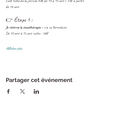
Coût total de la journée 60€ de 10 à 15 ans / 75€ à partir 
de 16 ans.
👉 Étape 1 :
Je réserve la sonothérapie – 
via ce formulaire
De 10 ans à 15 ans inclus : 36€
Afficher plus
Partager cet événement
CONTACT
L'Atelier du Bien Etre