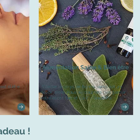
Alimentation Saine & Bien être
est d'être
"Garder le corps en bonne santé est un
devoir, sinon nous ne pourrons pas garder
notre esprit fort et clair" - Bouddha
cadeau !