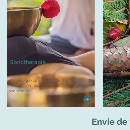
Sonothérapie
Land Art
"La musique offre le sens au son, du sens du
"Conserve ton
son naît l'émotion"
est le seul 
Axonezone
comprendre l
Envie de 