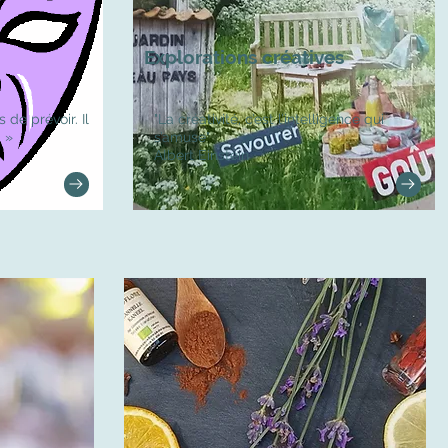
Explorations créatives
s de prévoir. Il
"La créativité, c’est l’intelligence qui
. »
s’amuse"
Albert Einstein