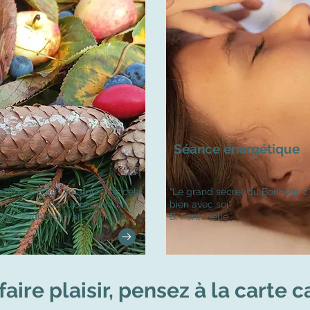
Séance énergétique
 amour pour la nature, car cela
"Le grand secret du Bonheur, c'
bon moyen de toujours mieux
bien avec soi"
'Art" - Vincent Van Gogh
B. Fontenelle
faire plaisir, pensez à la carte 