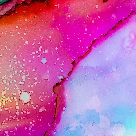
Annie RENOU
 en Art thérapie dynamique, S
Energétique & Bio n
utrition