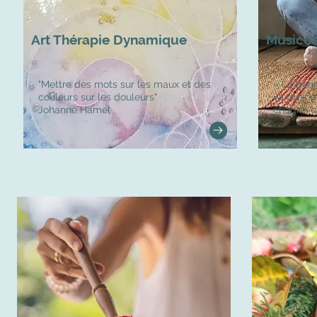
Art Thérapie Dynamique
Musicot
"Mettre des mots sur les maux et des
« La bon
couleurs sur les douleurs"
va droit 
Johanne Hamel
chagrin q