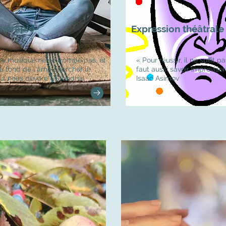
hérapie
Expression théâtrale
ne musique ne se trompe pas, et
« Pour réussir, il ne suffit pa
au fond de l'âme chercher le
faut aussi savoir improviser
ui nous dévore" -Stendhal
Isaac Asimov